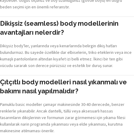
kaybeder. Göğüs ölçünüz ve boy uzunluğunuz (gövde boyu) en doğru
beden seçimi için en önemli referanstır.
Dikişsiz (seamless) body modellerinin
avantajları nelerdir?
Dikişsiz body'ler, yanlarında veya kenarlarında belirgin dikiş hatları
bulundurmaz. Bu sayede özellikle dar elbiselerin, triko eteklerin veya ince
kumaşlı pantolonların altından kıyafet izi belli etmez. İkinci bir ten gibi
vücudu sararak son derece pürüzsüz ve estetik bir duruş sunar.
Çıtçıtlı body modelleri nasıl yıkanmalı ve
bakımı nasıl yapılmalıdır?
Pamuklu basic modeller çamaşır makinesinde 30-40 derecede, benzer
renklerle yıkanabilir. Ancak dantelli, tüllü veya aksesuarlı hassas
tasarımların dikişlerinin ve formunun zarar görmemesi için yıkama filesi
kullanılarak narin programda yıkanması veya elde yıkanması, kurutma
makinesine atılmaması önerilir.