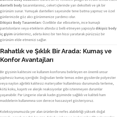
dantelli body
tasarımlarımız, ceket içlerinde yarı dekolteli ve şık bir
görünüm sunar. Yumuşak dantelleri sayesinde tene batma yapmaz ve özel
günlerinizde göz alıcı görünmenize yardımcı olur.
Dikişsiz Body Tasarımları:
Özellikle dar elbiselerin, ince kumaşlı
pantolonların veya eteklerin altında iz belli etmeyen yapısıyla
dikişsiz body
iç giyim
ürünlerimiz, adeta ikinci bir ten hissi yaratarak pürüzsüz bir
görünüm elde etmenizi sağlar.
Rahatlık ve Şıklık Bir Arada: Kumaş ve
Konfor Avantajları
Bir giysinin kalitesini ve kullanım konforunu belirleyen en önemli unsur
şüphesiz kumaş içeriğidir. Doğrudan tenle temas eden giysilerde polyester
veya naylon ağırlıklı kalitesiz materyaller kullanılması durumunda terleme,
kötü koku, kaşıntı ve alerjik reaksiyonlar gibi istenmeyen durumlar
yaşanabilir. Par Lingerie olarak kadın giyiminde sağlıklı ve kaliteli ham
maddelerin kullanımına son derece hassasiyet gösteriyoruz.
Koleksiyonumuzda yer alan ürünlerde nefes alabilirliği yüksek doğal