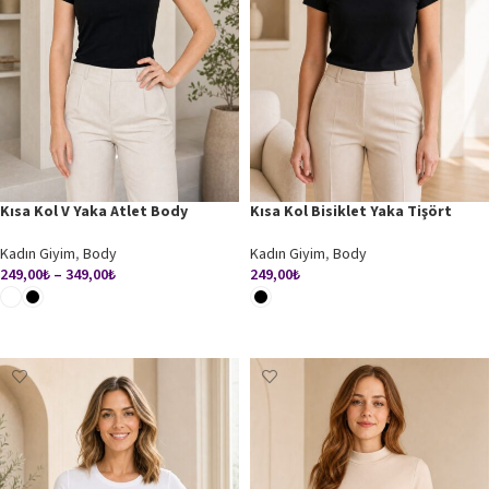
Kısa Kol V Yaka Atlet Body
Kısa Kol Bisiklet Yaka Tişört
Kadın Giyim
,
Body
Kadın Giyim
,
Body
249,00
₺
–
349,00
₺
249,00
₺
SEÇENEKLER
SEÇENEKLER