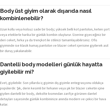
Body üst giyim olarak dışarıda nasıl
kombinlenebilir?
Uzun kollu veya kolsuz sade bir body; yüksek belli kot pantolon, keten şort
veya eteklerle harika bir günlük kombin oluşturur. Üzerine giyeceğiniz bir
deri ceket, hırka ya da trençkot ile stilinizi tamamlayabilirsiniz. Ofis
giyiminde ise klasik kumaş pantolon ve blazer ceket içerisine giyilerek asil
bir duruş yakalanabilir.
Dantelli body modelleri günlük hayatta
giyilebilir mi?
Evet, giyilebilir. Son yıllarda iç giyimin dış giyimle entegrasyonu oldukça
popülerdir. Şık, derin kesimli bir hırkanın veya şık bir blazer ceketin içine
giyilen dantelli bir body, dekolte kısmından zarifçe görünen dantel
detayları sayesinde günlük kombininize anında modern ve çekici bir hava
katar.