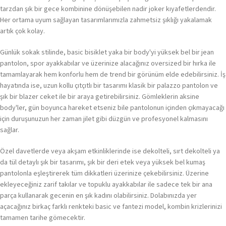
tarzdan şık bir gece kombinine dönüşebilen nadir joker kıyafetlerdendir.
Her ortama uyum sağlayan tasarımlarımızla zahmetsiz şıklığı yakalamak
artık çok kolay.
Günlük sokak stilinde, basic bisiklet yaka bir body'yi yüksek bel bir jean
pantolon, spor ayakkabılar ve üzerinize alacağınız oversized bir hırka ile
tamamlayarak hem konforlu hem de trend bir görünüm elde edebilirsiniz. İş
hayatında ise, uzun kollu çıtçıtlı bir tasarımı klasik bir palazzo pantolon ve
şık bir blazer ceket ile bir araya getirebilirsiniz. Gömleklerin aksine
body'ler, gün boyunca hareket etseniz bile pantolonun içinden çıkmayacağı
için duruşunuzun her zaman jilet gibi düzgün ve profesyonel kalmasını
sağlar.
Özel davetlerde veya akşam etkinliklerinde ise dekolteli, sırt dekolteli ya
da tül detaylı şık bir tasarımı, şık bir deri etek veya yüksek bel kumaş
pantolonla eşleştirerek tüm dikkatleri üzerinize çekebilirsiniz. Üzerine
ekleyeceğiniz zarif takılar ve topuklu ayakkabılar ile sadece tek bir ana
parça kullanarak gecenin en şık kadını olabilirsiniz. Dolabınızda yer
açacağınız birkaç farklı renkteki basic ve fantezi model, kombin krizlerinizi
tamamen tarihe gömecektir.