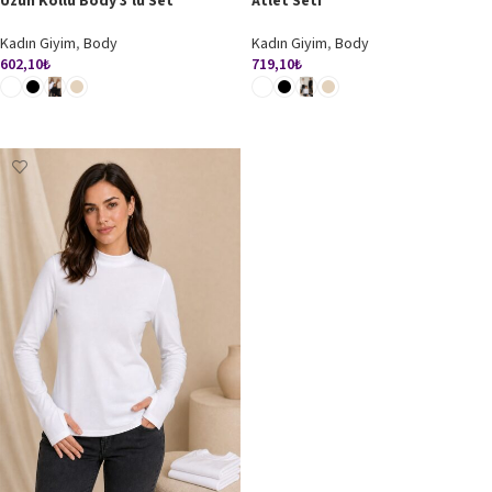
Uzun Kollu Body 3’lü Set
Atlet Seti
Kadın Giyim
,
Body
Kadın Giyim
,
Body
602,10
₺
719,10
₺
SEÇENEKLER
SEÇENEKLER