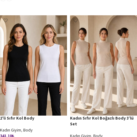
SEÇENEKLER
SEÇENEKLER
2’li Sıfır Kol Body
Kadın Sıfır Kol Boğazlı Body 3’lü
Set
Kadın Giyim
,
Body
341,10
₺
Kadın Giyim
,
Body