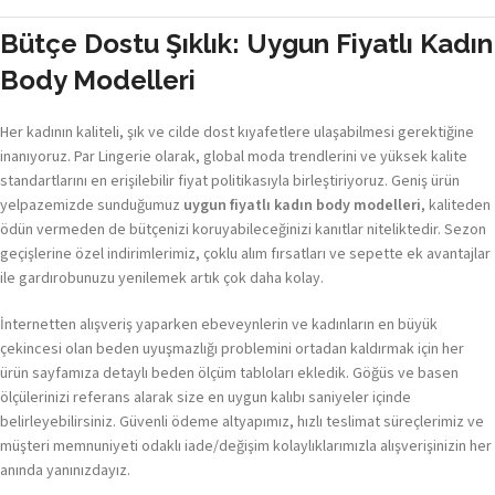
Bütçe Dostu Şıklık: Uygun Fiyatlı Kadın
Body Modelleri
Her kadının kaliteli, şık ve cilde dost kıyafetlere ulaşabilmesi gerektiğine
inanıyoruz. Par Lingerie olarak, global moda trendlerini ve yüksek kalite
standartlarını en erişilebilir fiyat politikasıyla birleştiriyoruz. Geniş ürün
yelpazemizde sunduğumuz
uygun fiyatlı kadın body modelleri
, kaliteden
ödün vermeden de bütçenizi koruyabileceğinizi kanıtlar niteliktedir. Sezon
geçişlerine özel indirimlerimiz, çoklu alım fırsatları ve sepette ek avantajlar
ile gardırobunuzu yenilemek artık çok daha kolay.
İnternetten alışveriş yaparken ebeveynlerin ve kadınların en büyük
çekincesi olan beden uyuşmazlığı problemini ortadan kaldırmak için her
ürün sayfamıza detaylı beden ölçüm tabloları ekledik. Göğüs ve basen
ölçülerinizi referans alarak size en uygun kalıbı saniyeler içinde
belirleyebilirsiniz. Güvenli ödeme altyapımız, hızlı teslimat süreçlerimiz ve
müşteri memnuniyeti odaklı iade/değişim kolaylıklarımızla alışverişinizin her
anında yanınızdayız.