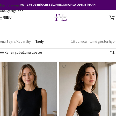
499 TL VE ÜZERİ ÜCRETSİZ KARGO!
KAPIDA ÖDEME İMKANI
Navigasyona atla
Ana içeriğe atla
MENÜ
Ana Sayfa
/
Kadın Giyim
/
Body
19 sonucun tümü gösteriliyor
Kenar çubuğunu göster