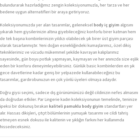
bulundurarak hazırladığımız zengin koleksiyonumuzla, her tarza ve her
bedene uygun alternatifleri bir araya getiriyoruz.
Koleksiyonumuzda yer alan tasarımlar, geleneksel
body iç giyim
algısını
yıkarak hem giysilerinizin altına giyebileceğiniz konforlu birer katman hem
de tek başına kombinlerinizin yıldızı olabilecek şık birer üst giyim parçası
olarak tasarlanmıştır. Yeni doğan esnekliğindeki kumaşlarımız, özel dikiş
tekniklerimiz ve vücudu mükemmel şekilde kavrayan kalıplarımız
sayesinde, gün boyu potluk yapmayan, kaymayan ve her anınızda size eşlik
eden bir konforu deneyimleyebilirsiniz. Günlük basic kombinlerden en şık
gece davetlerine kadar geniş bir yelpazede kullanabileceğiniz bu
tasarımlar, gardırobunuzun en çok yönlü üyeleri olmaya adaydır.
Doğru giysi seçimi, sadece dış görünümünüzü değil cildinizin nefes almasını
da doğrudan etkiler. Par Lingerie kadın koleksiyonunun temelinde, teninize
ipeksi bir dokunuş bırakan
kaliteli pamuklu body giyim
standartları yer
alır. Hassas dikişleri, çıtçıt bölümlerinin yumuşak tasarımı ve cildi tahriş
etmeyen esnek dokusu ile kalitenin ve şıklığın farkını her kullanımda
hissedeceksiniz.