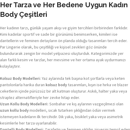
Her Tarza ve Her Bedene Uygun Kadın
Body Çeşitleri
Her kadının tarzı, günlük yaşam akışı ve giyim tercihleri birbirinden farklıdır.
Kimi kadınlar sportif ve sade bir görünümü benimserken, kimileri ise
dantellerin ve feminen detayların ön planda olduğu tasarımları tercih eder.
Par Lingerie olarak, bu çeşitliliği ve kişisel zevkleri göz önünde
bulundurarak zengin bir model yelpazesi oluşturduk. Kategorimizde yer
alan farklı kesim ve tarzlar, her mevsime ve her ortama ayak uydurmanızı
kolaylaştırır.
Kolsuz Body Modelleri:
Yaz aylarında tek başına kot şortlarla veya keten
pantolonlarla harika duran
kolsuz body
tasarımları, kışın ise hırka ve blazer
ceketlerin içinde pürüzsüz bir alt katman oluşturur. Askılı, halter yaka veya
straplez alternatifleriyle her zevke hitap eder.
Uzun Kollu Body Modelleri:
Sonbahar ve kış aylarının vazgeçilmezi olan
uzun kollu body
modelleri, sıcak tutarken şıklığından ödün vermek
istemeyen kadınların ilk tercihidir. Dik yaka, bisiklet yaka veya asimetrik
kesimlerle her tarza uyarlanabilir.
Dantelli Body Modelleri:
Zarafetin ve feminen şıklığın zirvesini temsil eden