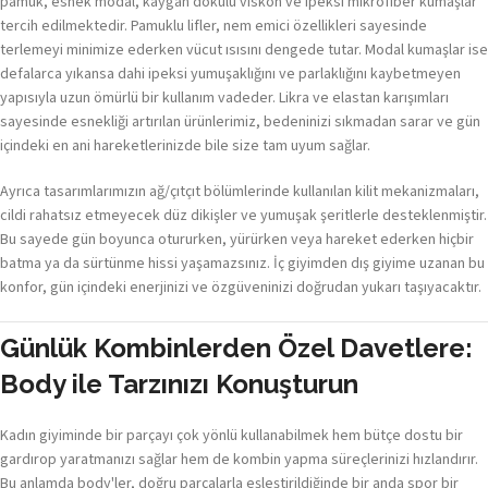
pamuk, esnek modal, kaygan dokulu viskon ve ipeksi mikrofiber kumaşlar
tercih edilmektedir. Pamuklu lifler, nem emici özellikleri sayesinde
terlemeyi minimize ederken vücut ısısını dengede tutar. Modal kumaşlar ise
defalarca yıkansa dahi ipeksi yumuşaklığını ve parlaklığını kaybetmeyen
yapısıyla uzun ömürlü bir kullanım vadeder. Likra ve elastan karışımları
sayesinde esnekliği artırılan ürünlerimiz, bedeninizi sıkmadan sarar ve gün
içindeki en ani hareketlerinizde bile size tam uyum sağlar.
Ayrıca tasarımlarımızın ağ/çıtçıt bölümlerinde kullanılan kilit mekanizmaları,
cildi rahatsız etmeyecek düz dikişler ve yumuşak şeritlerle desteklenmiştir.
Bu sayede gün boyunca otururken, yürürken veya hareket ederken hiçbir
batma ya da sürtünme hissi yaşamazsınız. İç giyimden dış giyime uzanan bu
konfor, gün içindeki enerjinizi ve özgüveninizi doğrudan yukarı taşıyacaktır.
Günlük Kombinlerden Özel Davetlere:
Body ile Tarzınızı Konuşturun
Kadın giyiminde bir parçayı çok yönlü kullanabilmek hem bütçe dostu bir
gardırop yaratmanızı sağlar hem de kombin yapma süreçlerinizi hızlandırır.
Bu anlamda body'ler, doğru parçalarla eşleştirildiğinde bir anda spor bir